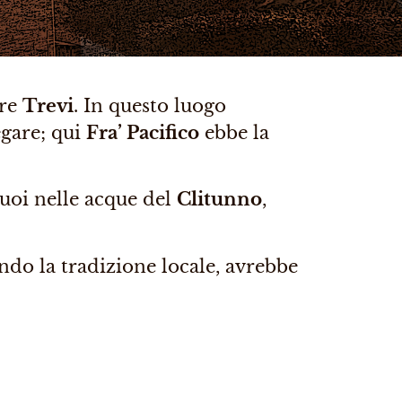
ere
Trevi
. In questo luogo
egare; qui
Fra’ Pacifico
ebbe la
buoi nelle acque del
Clitunno
,
ondo la tradizione locale, avrebbe